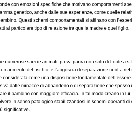
sponde con emozioni specifiche che motivano comportamenti speci
ramma genetico, anche dalle sue esperienze, come quelle relati
o bambino. Questi schemi comportamentali si affinano con l’espe
i al particolare tipo di relazione tra quella madre e quel figlio.
che numerose specie animali, prova paura non solo di fronte a si
 un aumento del rischio; e l’angoscia di separazione rientra nel
re considerata come una disposizione fondamentale dell’essere
siva dalle minacce di abbandono o di separazione che spesso 
llare il bambino con maggiore efficacia. In tal modo creano in lui
vere in senso patologico stabilizzandosi in schemi operanti di 
ù significative.