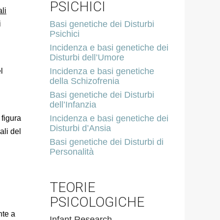
PSICHICI
li
Basi genetiche dei Disturbi
i
Psichici
Incidenza e basi genetiche dei
Disturbi dell’Umore
Incidenza e basi genetiche
l
della Schizofrenia
Basi genetiche dei Disturbi
dell’Infanzia
i
Incidenza e basi genetiche dei
 figura
Disturbi d’Ansia
li del
Basi genetiche dei Disturbi di
Personalità
TEORIE
PSICOLOGICHE
nte a
Infant Research