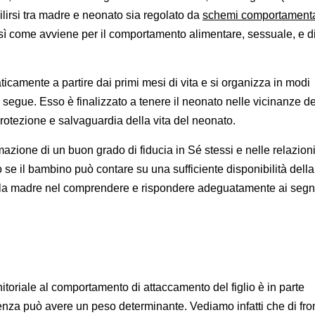
lirsi tra madre e neonato sia regolato da
schemi comportamenta
osì come avviene per il comportamento alimentare, sessuale, e d
icamente a partire dai primi mesi di vita e si organizza in modi
 segue. Esso è finalizzato a tenere il neonato nelle vicinanze de
protezione e salvaguardia della vita del neonato.
mazione di un buon grado di fiducia in Sé stessi e nelle relazion
olo se il bambino può contare su una sufficiente disponibilità della
ella madre nel comprendere e rispondere adeguatamente ai segna
oriale al comportamento di attaccamento del figlio è in parte
nza può avere un peso determinante. Vediamo infatti che di fro