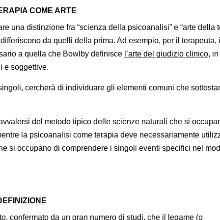
TERAPIA COME ARTE
e una distinzione fra “scienza della psicoanalisi” e “arte della 
vi differiscono da quelli della prima. Ad esempio, per il terapeuta, 
ssario a quella che Bowlby definisce
l’arte del giudizio clinico
, in
i e soggettive.
singoli, cercherà di individuare gli elementi comuni che sottost
avvalersi del metodo tipico delle scienze naturali che si occupa
, mentre la psicoanalisi come terapia deve necessariamente utiliz
he si occupano di comprendere i singoli eventi specifici nel mo
EFINIZIONE
to, confermato da un gran numero di studi, che il legame (o