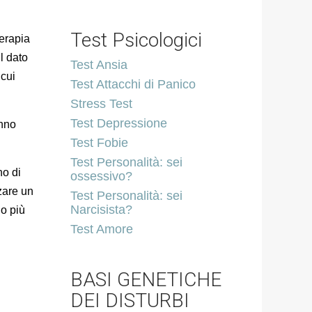
Test Psicologici
terapia
il dato
Test Ansia
 cui
Test Attacchi di Panico
Stress Test
Test Depressione
anno
Test Fobie
Test Personalità: sei
no di
ossessivo?
zare un
Test Personalità: sei
Narcisista?
do più
Test Amore
BASI GENETICHE
DEI DISTURBI