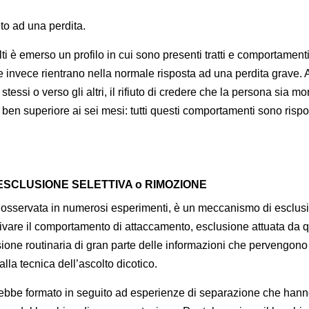
uito ad una perdita.
lti è emerso un profilo in cui sono presenti tratti e comportament
e invece rientrano nella normale risposta ad una perdita grave. 
ssi o verso gli altri, il rifiuto di credere che la persona sia mor
a ben superiore ai sei mesi: tutti questi comportamenti sono risp
 ESCLUSIONE SELETTIVA o RIMOZIONE
, osservata in numerosi esperimenti, è un meccanismo di esclus
attivare il comportamento di attaccamento, esclusione attuata da 
ione routinaria di gran parte delle informazioni che pervengono
lla tecnica dell’ascolto dicotico.
rebbe formato in seguito ad esperienze di separazione che han