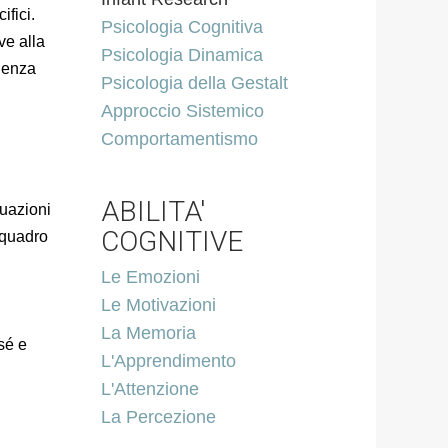
fici.
Psicologia Cognitiva
ve alla
Psicologia Dinamica
rienza
Psicologia della Gestalt
Approccio Sistemico
Comportamentismo
ABILITA'
tuazioni
COGNITIVE
 quadro
Le Emozioni
i
Le Motivazioni
La Memoria
sé e
L'Apprendimento
L'Attenzione
La Percezione