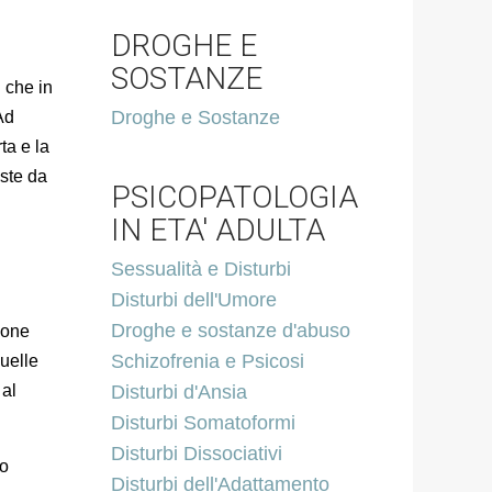
DROGHE E
SOSTANZE
i che in
Droghe e Sostanze
Ad
ta e la
oste da
PSICOPATOLOGIA
IN ETA' ADULTA
Sessualità e Disturbi
Disturbi dell'Umore
Droghe e sostanze d'abuso
ione
Schizofrenia e Psicosi
quelle
 al
Disturbi d'Ansia
Disturbi Somatoformi
Disturbi Dissociativi
no
Disturbi dell'Adattamento