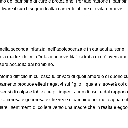
no del bambino di cure e protezione. Per tale ragione il bambi
ttivare il suo bisogno di attaccamento al fine di evitare nuove
nella seconda infanzia, nell’adolescenza e in età adulta, sono
 la madre, definita “relazione invertita”: si tratta di un’inversione
essere accudita dal bambino.
rna difficile in cui essa fu privata di quell’amore e di quelle c
tamento produce effetti negativi sul figlio il quale si troverà col 
ensi di colpa e fobie che gli impediranno di uscire dal rapporto
e amorosa e generosa e che vede il bambino nel ruolo apparent
gare i sentimenti di collera verso una madre che in realtà è egoc