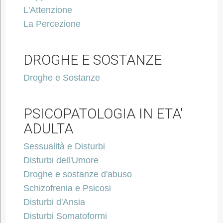
L'Attenzione
La Percezione
DROGHE E SOSTANZE
Droghe e Sostanze
PSICOPATOLOGIA IN ETA'
ADULTA
Sessualità e Disturbi
Disturbi dell'Umore
Droghe e sostanze d'abuso
Schizofrenia e Psicosi
Disturbi d'Ansia
Disturbi Somatoformi