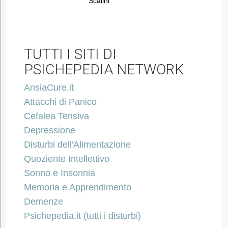
Scalini
TUTTI I SITI DI
PSICHEPEDIA NETWORK
AnsiaCure.it
Attacchi di Panico
Cefalea Tensiva
Depressione
Disturbi dell'Alimentazione
Quoziente Intellettivo
Sonno e Insonnia
Memoria e Apprendimento
Demenze
Psichepedia.it (tutti i disturbi)