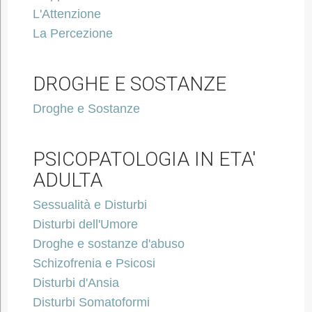
L'Attenzione
La Percezione
DROGHE E SOSTANZE
Droghe e Sostanze
PSICOPATOLOGIA IN ETA'
ADULTA
Sessualità e Disturbi
Disturbi dell'Umore
Droghe e sostanze d'abuso
Schizofrenia e Psicosi
Disturbi d'Ansia
Disturbi Somatoformi