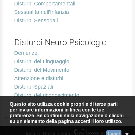
Disturbi Comportamentali
Sessualità nell'Infanzia
Disturbi Sensoriali
Disturbi Neuro Psicologici
Demenze
Disturbi del Linguaggio
Disturbi del Movimento
Attenzione e disturbi
Disturbi Spaziali
Disturbi del riconoscimento
Altre sindromi
Questo sito utilizza cookie propri e di terze parti
per inviare informazioni in linea con le tue
preferenze. Se continui nella navigazione o clicchi
su un elemento della pagina accetti il loro utilizzo.
Joomla! Hosting from
Leggi