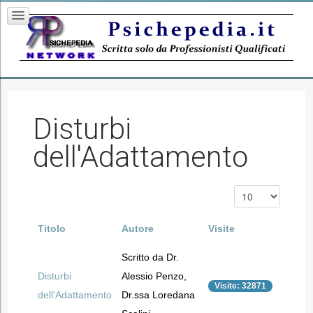
Disturbi
dell'Adattamento
Titolo
Autore
Visite
Scritto da Dr.
Disturbi
Alessio Penzo,
Visite: 32871
dell'Adattamento
Dr.ssa Loredana