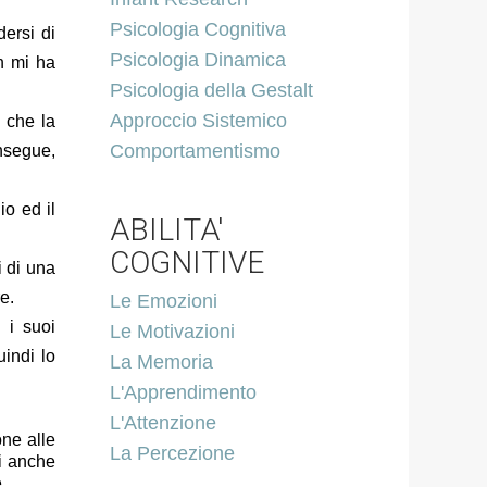
Psicologia Cognitiva
ersi di
Psicologia Dinamica
n mi ha
Psicologia della Gestalt
Approccio Sistemico
 che la
Comportamentismo
insegue,
io ed il
ABILITA'
COGNITIVE
i di una
e.
Le Emozioni
i i suoi
Le Motivazioni
uindi lo
La Memoria
L'Apprendimento
L'Attenzione
ne alle
La Percezione
i anche
.