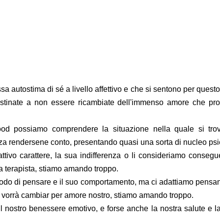
a autostima di sé a livello affettivo e che si sentono per quest
 destinate a non essere ricambiate dell'immenso amore che pr
od possiamo comprendere la situazione nella quale si tro
nza rendersene conto, presentando quasi una sorta di nucleo psi
attivo carattere, la sua indifferenza o li consideriamo conseg
ua terapista, stiamo amando troppo.
 modo di pensare e il suo comportamento, ma ci adattiamo pens
ui vorrà cambiar per amore nostro, stiamo amando troppo.
l nostro benessere emotivo, e forse anche la nostra salute e l