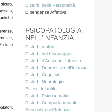
 sicuro,
Disturbi della Personalità
passato,
Dipendenza Affettiva
antiche
PSICOPATOLOGIA
ferenze,
NELL'INFANZIA
consce,
a tutto
Disturbi motori
Disturbi del LInguaggio
Disturbi d'Ansia nell'Infanzia
Disturbi Depressivi nell'Infanzia
Disturbi Cognitivi
Disturbi Neurologici
Psicosi Infantili
Disturbi Psicosomatici
Disturbi Comportamentali
latori,
Sessualità nell'Infanzia