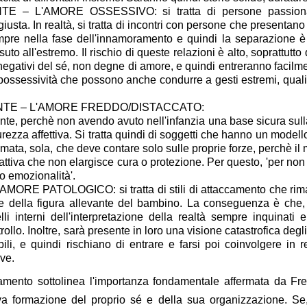
 L'AMORE OSSESSIVO: si tratta di persone passiona
usta. In realtà, si tratta di incontri con persone che presentano
mpre nella fase dell'innamoramento e quindi la separazione è 
to all'estremo. Il rischio di queste relazioni è alto, soprattutt
negativi del sé, non degne di amore, e quindi entreranno facilm
 possessività che possono anche condurre a gesti estremi, quali i
TE – L'AMORE FREDDO/DISTACCATO:
ente, perchè non avendo avuto nell'infanzia una base sicura sul
urezza affettiva. Si tratta quindi di soggetti che hanno un modell
ta, sola, che deve contare solo sulle proprie forze, perchè il
ttiva che non elargisce cura o protezione. Per questo, 'per non
ro emozionalità'.
 PATOLOGICO: si tratta di stili di attaccamento che ri
te della figura allevante del bambino. La conseguenza è che,
i interni dell'interpretazione della realtà sempre inquinati e
ollo. Inoltre, sarà presente in loro una visione catastrofica degli
ili, e quindi rischiano di entrare e farsi poi coinvolgere in r
ive.
ccamento sottolinea l'importanza fondamentale affermata da Fr
iva formazione del proprio sé e della sua organizzazione. Se, 