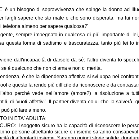
n bisogno di sopravvivenza che spinge la donna ad illud
per fargli sapere che sto male e che sono disperata, ma lui no
i telefona almeno per sapere qualcosa?'
ente, sempre impegnato in qualcosa di più importante di lei,
usa questa forma di sadismo e trascuratezza, tanto più lei lo 
viene dall'incapacità di darsele da sé: l'altro diventa lo specch
e se è qualcuno che non ci ama e non ci merita.
pendenza, è che la dipendenza affettiva si sviluppa nei confront
ol e questo la rende più difficile da riconoscere e da contrastar
ll'altro perchè vede nell'amore (amore?) la risoluzione a tutt
i, di 'vuoti affettivi'. Il partner diventa colui che la salverà, q
 può più fare a meno.
NTO IN ETA' ADULTA:
l soggetto sicuro ha la capacità di riconoscere le perso
ranno persone altrettanto sicure e insieme saranno consapevol
cità di affrontarli insieme. Saranno quindi storie solide, durature