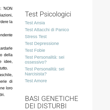
o: 'NON
Test Psicologici
azioni,
rdere la
Test Ansia
Test Attacchi di Panico
endente
Stress Test
Test Depressione
uardarle
Test Fobie
o della
Test Personalità: sei
e idee,
ossessivo?
utto.
Test Personalità: sei
Narcisista?
schile,
Test Amore
erie di
ene loro
ri.
BASI GENETICHE
DEI DISTURBI