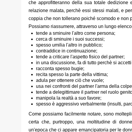
che approfitteranno della sua totale dedizione
relazione malata, perchè essi stessi malati, e p
coppia che non tollerano poiché scomodo e non pe
Possiamo riassumere, attraverso un lungo 
tende a sminuire l'altro come persona;
cerca di sminuire i suoi successi;
spesso umilia l'altro in pubblico;
contraddice in continuazione;
tende a criticare l'aspetto fisico del partner;
in una discussione, fa di tutto perchè si accett
racconta spesso bugie;
recita spesso la parte della vittima;
adula per ottenere ciò che vuole;
usa nei confronti del partner l'arma della colp
tende a delegittimare il partner nel ruolo genito
manipola la realtà a suo favore;
spesso è aggressivo verbalmente (insulti, par
Come possiamo facilmente notare, sono molteplici 
certa che, purtroppo, una moltitudine di donne
un'epoca che ci appare emancipatoria per le donne