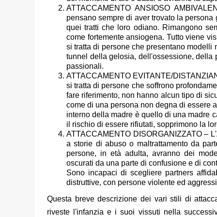
ATTACCAMENTO ANSIOSO AMBIVALENTE –
pensano sempre di aver trovato la persona gi
quei tratti che loro odiano. Rimangono se
come fortemente ansiogena. Tutto viene vissu
si tratta di persone che presentano modelli 
tunnel della gelosia, dell'ossessione, della
passionali.
ATTACCAMENTO EVITANTE/DISTANZIAN
si tratta di persone che soffrono profondam
fare riferimento, non hanno alcun tipo di sic
come di una persona non degna di essere ama
interno della madre è quello di una madre ca
il rischio di essere rifiutati, sopprimono la lo
ATTACCAMENTO DISORGANIZZATO – L'AMORE
a storie di abuso o maltrattamento da par
persone, in età adulta, avranno dei modell
oscurati da una parte di confusione e di contr
Sono incapaci di scegliere partners affidab
distruttive, con persone violente ed aggress
Questa breve descrizione dei vari stili di atta
riveste l'infanzia e i suoi vissuti nella success