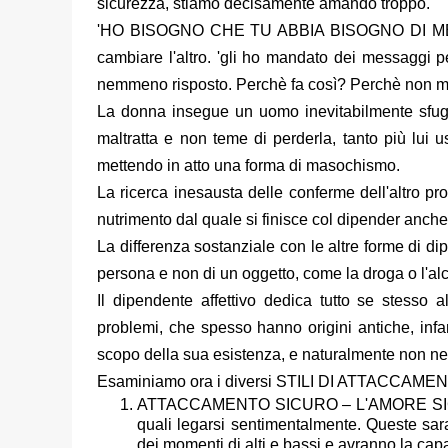
sicurezza, stiamo decisamente amando troppo.'
'HO BISOGNO CHE TU ABBIA BISOGNO DI ME' è u
cambiare l'altro. 'gli ho mandato dei messaggi 
nemmeno risposto. Perchè fa così? Perchè non m
La donna insegue un uomo inevitabilmente sfugg
maltratta e non teme di perderla, tanto più lui 
mettendo in atto una forma di masochismo.
La ricerca inesausta delle conferme dell'altro pro
nutrimento dal quale si finisce col dipender anch
La differenza sostanziale con le altre forme di di
persona e non di un oggetto, come la droga o l'alco
Il dipendente affettivo dedica tutto se stesso a
problemi, che spesso hanno origini antiche, infantil
scopo della sua esistenza, e naturalmente non ne
Esaminiamo ora i diversi STILI DI ATTACCAME
ATTACCAMENTO SICURO – L'AMORE SICURO: i
quali legarsi sentimentalmente. Queste sa
dei momenti di alti e bassi e avranno la capa