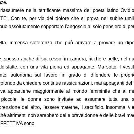
nze.
 riassumere nella terrificante massima del poeta latino Ovidi
on te, per via del dolore che si prova nel subire umili
i può assolutamente sopportare l'angoscia al solo pensiero di pe
lla immensa sofferenza che può arrivare a provare un dip
ne, spesso anche di successo, in carriera, ricche e belle; nel g
isfatte, con una vita piena ed appagante. Ma sotto il vestit
te, autonoma sul lavoro, in grado di difendere le propri
ofondo da chiedere continue rassicurazioni, mai appaganti del t
tiva appartiene maggiormente al mondo femminile che al ma
n da piccole, le donne sono invitate ad assumere tutta una s
prensione dell'altro, l'essere materne, il sacrificio. Insomma, vi
chè altrimenti non sarebbero delle brave donne e delle bravi mad
AFFETTIVA
sono: