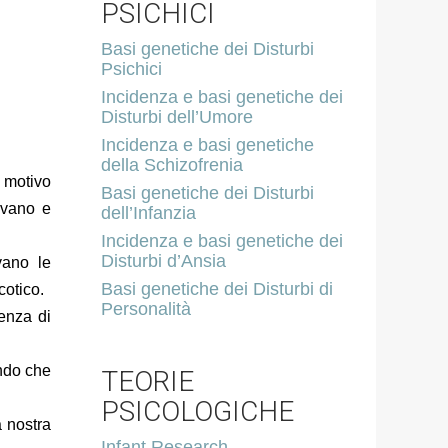
PSICHICI
Basi genetiche dei Disturbi
Psichici
Incidenza e basi genetiche dei
Disturbi dell’Umore
Incidenza e basi genetiche
della Schizofrenia
o motivo
Basi genetiche dei Disturbi
ovano e
dell’Infanzia
Incidenza e basi genetiche dei
Disturbi d’Ansia
vano le
Basi genetiche dei Disturbi di
cotico.
Personalità
uenza di
ando che
TEORIE
PSICOLOGICHE
a nostra
Infant Research