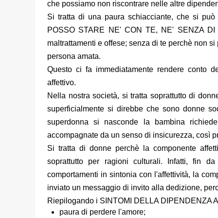
che possiamo non riscontrare nelle altre dipende
Si tratta di una paura schiacciante, che si può
POSSO STARE NE' CON TE, NE' SENZA DI TE'. C
maltrattamenti e offese; senza di te perchè non s
persona amata.
Questo ci fa immediatamente rendere conto de
affettivo.
Nella nostra società, si tratta soprattutto di don
superficialmente si direbbe che sono donne sodd
superdonna si nasconde la bambina richieden
accompagnate da un senso di insicurezza, così pr
Si tratta di donne perchè la componente affet
soprattutto per ragioni culturali. Infatti, fi
comportamenti in sintonia con l'affettività, la com
inviato un messaggio di invito alla dedizione, per
Riepilogando i
SINTOMI DELLA DIPENDENZA 
paura di perdere l'amore;