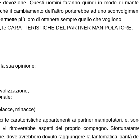
 e devozione. Questi uomini faranno quindi in modo di mante
erchè il cambiamento dell'altro porterebbe ad uno sconvolgimen
rmette più loro di ottenere sempre quello che vogliono.
elenco, le CARATTERISTICHE DEL PARTNER MANIPOLATORE:
i la sua opinione;
evolizzazione;
riale;
olacce, minacce).
le caratteristiche appartenenti ai partner manipolatori, e, so
 vi ritroverebbe aspetti del proprio compagno. Sfortunatame
, dove avrebbero dovuto raggiungere la fantomatica 'parità dei