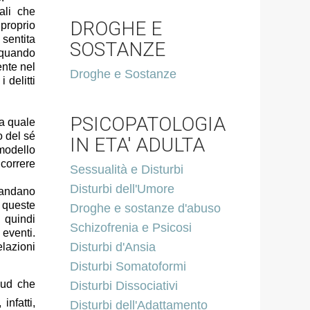
li che
DROGHE E
 proprio
sentita
SOSTANZE
o quando
ente nel
Droghe e Sostanze
 delitti
PSICOPATOLOGIA
la quale
o del sé
IN ETA' ADULTA
 modello
 correre
Sessualità e Disturbi
Disturbi dell'Umore
mandano
 queste
Droghe e sostanze d'abuso
 quindi
Schizofrenia e Psicosi
 eventi.
Disturbi d'Ansia
elazioni
Disturbi Somatoformi
eud che
Disturbi Dissociativi
infatti,
Disturbi dell'Adattamento